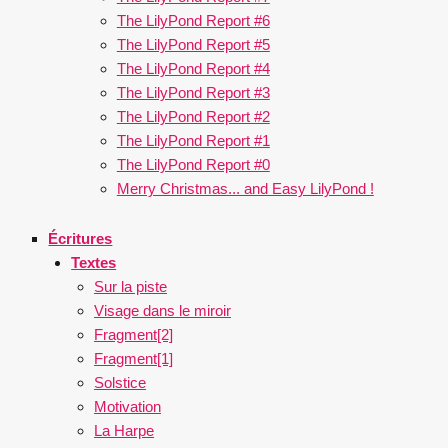
The LilyPond Report #6
The LilyPond Report #5
The LilyPond Report #4
The LilyPond Report #3
The LilyPond Report #2
The LilyPond Report #1
The LilyPond Report #0
Merry Christmas... and Easy LilyPond !
Écritures
Textes
Sur la piste
Visage dans le miroir
Fragment[2]
Fragment[1]
Solstice
Motivation
La Harpe