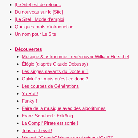
[Le Site] est de retour...
Du nouveau sur le [Site]
[Le Site] : Mode d’emploi
Quelques mots d’introduction
Un nom pour Le Site
Découvertes
Musique & astronomie : redécouvrir William Herschel
Élégie (d’après Claude Debussy)
Les singes savants du Docteur T
OuMuPo : mais qu’est-ce donc ?
Les courbes de Générations
Ya Raï !
Funky !
Faire de la musique avec des algorithmes
Franz Schubert : Erlkönig
La Compil’ Pirate est sortie !
Tous à cheval !
Mozart, "Grande" Messe en ut mineur KV427