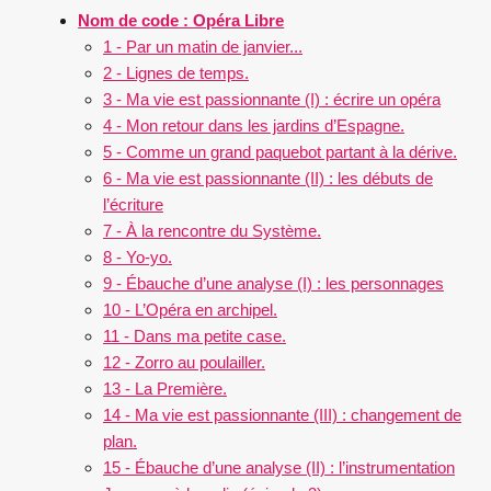
Nom de code : Opéra Libre
1 - Par un matin de janvier...
2 - Lignes de temps.
3 - Ma vie est passionnante (I) : écrire un opéra
4 - Mon retour dans les jardins d’Espagne.
5 - Comme un grand paquebot partant à la dérive.
6 - Ma vie est passionnante (II) : les débuts de
l’écriture
7 - À la rencontre du Système.
8 - Yo-yo.
9 - Ébauche d’une analyse (I) : les personnages
10 - L’Opéra en archipel.
11 - Dans ma petite case.
12 - Zorro au poulailler.
13 - La Première.
14 - Ma vie est passionnante (III) : changement de
plan.
15 - Ébauche d’une analyse (II) : l’instrumentation