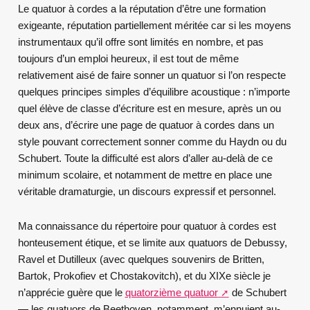
Le quatuor à cordes a la réputation d’être une formation
exigeante, réputation partiellement méritée car si les moyens
instrumentaux qu’il offre sont limités en nombre, et pas
toujours d’un emploi heureux, il est tout de même
relativement aisé de faire sonner un quatuor si l’on respecte
quelques principes simples d’équilibre acoustique : n’importe
quel élève de classe d’écriture est en mesure, après un ou
deux ans, d’écrire une page de quatuor à cordes dans un
style pouvant correctement sonner comme du Haydn ou du
Schubert. Toute la difficulté est alors d’aller au-delà de ce
minimum scolaire, et notamment de mettre en place une
véritable dramaturgie, un discours expressif et personnel.
Ma connaissance du répertoire pour quatuor à cordes est
honteusement étique, et se limite aux quatuors de Debussy,
Ravel et Dutilleux (avec quelques souvenirs de Britten,
Bartok, Prokofiev et Chostakovitch), et du XIX
e
siècle je
n’apprécie guère que le
quatorzième quatuor
de Schubert
— les quatuors de Beethoven, notamment, m’ennuient au-