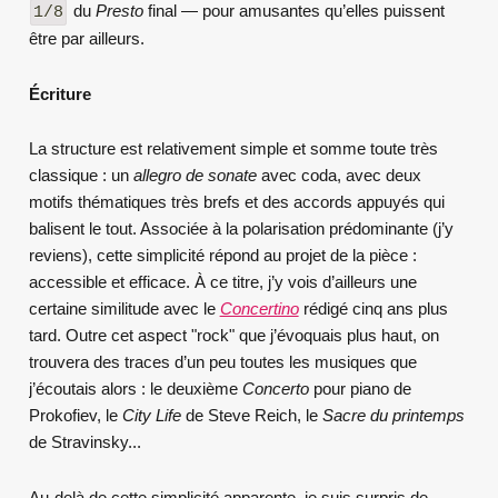
du
Presto
final — pour amusantes qu’elles puissent
1/8
être par ailleurs.
Écriture
La structure est relativement simple et somme toute très
classique : un
allegro de sonate
avec coda, avec deux
motifs thématiques très brefs et des accords appuyés qui
balisent le tout. Associée à la polarisation prédominante (j’y
reviens), cette simplicité répond au projet de la pièce :
accessible et efficace. À ce titre, j’y vois d’ailleurs une
certaine similitude avec le
Concertino
rédigé cinq ans plus
tard. Outre cet aspect "rock" que j’évoquais plus haut, on
trouvera des traces d’un peu toutes les musiques que
j’écoutais alors : le deuxième
Concerto
pour piano de
Prokofiev, le
City Life
de Steve Reich, le
Sacre du printemps
de Stravinsky...
Au-delà de cette simplicité apparente, je suis surpris de