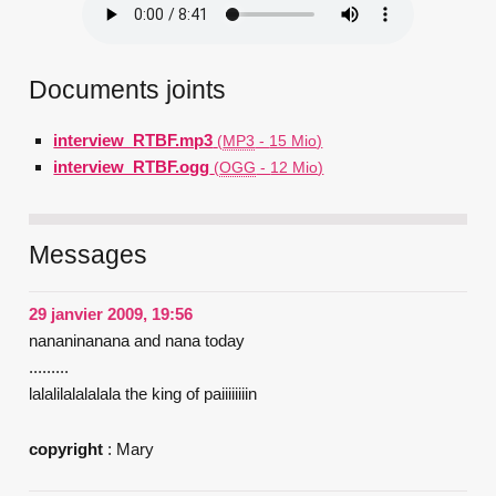
Documents joints
interview_RTBF.mp3
(
MP3
-
15 Mio
)
interview_RTBF.ogg
(
OGG
-
12 Mio
)
Messages
29 janvier 2009, 19:56
nananinanana and nana today
.........
lalalilalalalala the king of paiiiiiiiin
copyright
: Mary