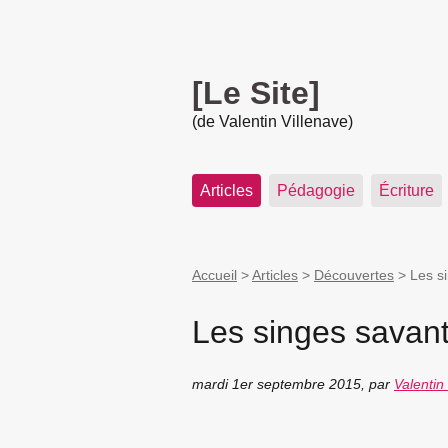
[Le Site]
(de Valentin Villenave)
Articles
Pédagogie
Écriture
Accueil
>
Articles
>
Découvertes
>
Les s
Les singes savan
mardi 1er septembre 2015
,
par
Valentin