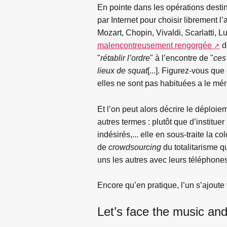
En pointe dans les opérations destin
par Internet pour choisir librement l
Mozart, Chopin, Vivaldi, Scarlatti, L
malencontreusement rengorgée
d
"
rétablir l’ordre
" à l’encontre de "
ces
lieux de squat
[...]. Figurez-vous q
elles ne sont pas habituées a le mérit
Et l’on peut alors décrire le déploi
autres termes : plutôt que d’instit
indésirés,... elle en sous-traite la 
de
crowdsourcing
du totalitarisme qu
uns les autres avec leurs téléphone
Encore qu’en pratique, l’un s’ajoute v
Let’s face the music an