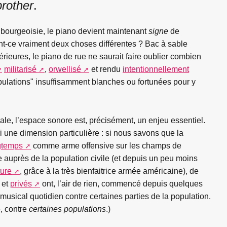
brother
.
 bourgeoisie, le piano devient maintenant
signe
de
-ce vraiment deux choses différentes ? Bac à sable
ieures, le piano de rue ne saurait faire oublier combien
militarisé
,
orwellisé
et rendu
intentionnellement
pulations" insuffisamment blanches ou fortunées pour y
ale, l’espace sonore est, précisément, un enjeu essentiel.
 une dimension particulière : si nous savons que la
ngtemps
comme arme offensive sur les champs de
auprès de la population civile (et depuis un peu moins
ture
, grâce à la très bienfaitrice armée américaine), de
et
privés
ont, l’air de rien, commencé depuis quelques
usical quotidien contre certaines parties de la population.
, contre
certaines populations
.)