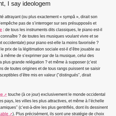
t, I say ideologem
té attrayant (ou plus exactement « sympâ », dirait son
 n’empêche pas de s’interroger sur ses présupposés et
te
: de tous les instruments dits classiques, le piano est-il
e connaître ? de toutes les musiques voulant vivre et se
 occidentale) pour piano est-elle la moins favorisée ?
e prix de la légitimation sociale est-il d’être jouable au
 à même de s’exprimer par de la musique, celui des
la plus grande relégation ? et même à supposer (c’est
s de toutes origines et de tous rangs puissent se saisir
sceptibles d’être mis en valeur ("distingués", dirait
ue
touche (à ce jour) exclusivement le monde occidental
s pays, les villes les plus attractives, et même à l’échelle
namiques" (c’est-à-dire les plus gentrifiés, dont ils dessinent
iable
). Plus précisément, ils sont une stratégie de choix