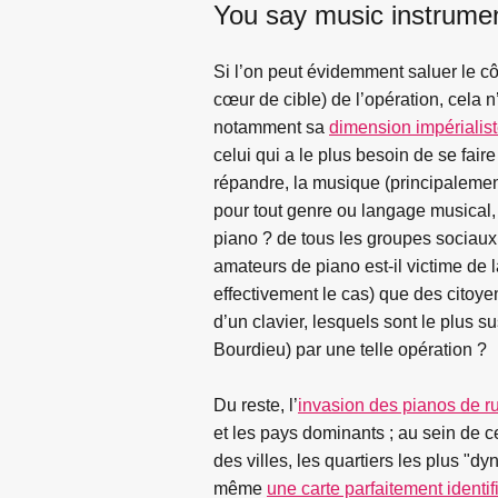
You say music instrumen
Si l’on peut évidemment saluer le cô
cœur de cible) de l’opération, cela
notamment sa
dimension impérialis
celui qui a le plus besoin de se fair
répandre, la musique (principalement
pour tout genre ou langage musical, l
piano ? de tous les groupes sociaux
amateurs de piano est-il victime de 
effectivement le cas) que des citoyen
d’un clavier, lesquels sont le plus su
Bourdieu) par une telle opération ?
Du reste, l’
invasion des pianos de r
et les pays dominants ; au sein de ce
des villes, les quartiers les plus "dy
même
une carte parfaitement identif