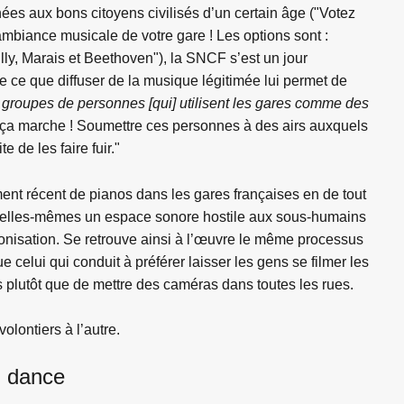
ées aux bons citoyens civilisés d’un certain âge ("Votez
’ambiance musicale de votre gare ! Les options sont :
ully, Marais et Beethoven"), la SNCF s’est un jour
e ce que diffuser de la musique légitimée lui permet de
 groupes de personnes [qui] utilisent les gares comme des
ue ça marche ! Soumettre ces personnes à des airs auxquels
e de les faire fuir."
ement récent de pianos dans les gares françaises en de tout
uer elles-mêmes un espace sonore hostile aux sous-humains
colonisation. Se retrouve ainsi à l’œuvre le même processus
e celui qui conduit à préférer laisser les gens se filmer les
s plutôt que de mettre des caméras dans toutes les rues.
olontiers à l’autre.
d dance