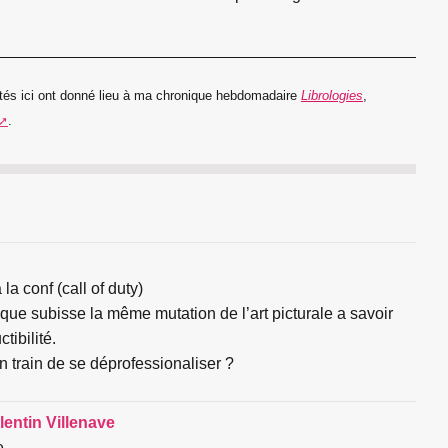
tés ici ont donné lieu à ma chronique hebdomadaire
Librologies
,
.
la conf (call of duty)
ique subisse la même mutation de l’art picturale a savoir
tibilité.
 en train de se déprofessionaliser ?
lentin Villenave
e,