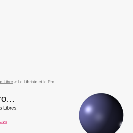
e Libre
>
Le Libriste et le Pro...
o...
s Libres.
nave