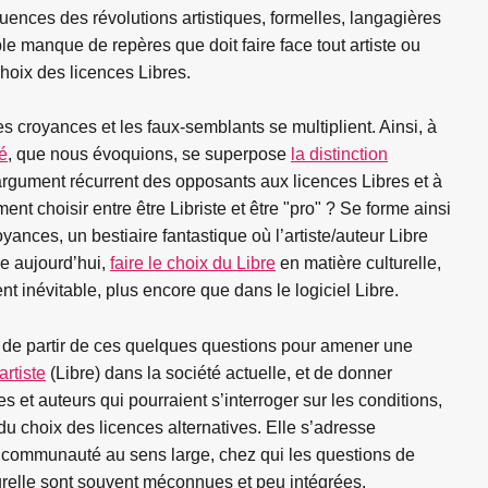
uences des révolutions artistiques, formelles, langagières
le manque de repères que doit faire face tout artiste ou
e choix des licences Libres.
 croyances et les faux-semblants se multiplient. Ainsi, à
té
, que nous évoquions, se superpose
la distinction
gument récurrent des opposants aux licences Libres et à
iment choisir entre être Libriste et être "pro" ? Se forme ainsi
nces, un bestiaire fantastique où l’artiste/auteur Libre
re aujourd’hui,
faire le choix du Libre
en matière culturelle,
nt inévitable, plus encore que dans le logiciel Libre.
 de partir de ces quelques questions pour amener une
artiste
(Libre) dans la société actuelle, et de donner
s et auteurs qui pourraient s’interroger sur les conditions,
u choix des licences alternatives. Elle s’adresse
 communauté au sens large, chez qui les questions de
lturelle sont souvent méconnues et peu intégrées.