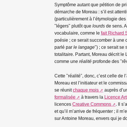
Symptôme autant que pétition de princ
démarche de Moreau : s’il est attent
(particulièrement à l’étymologie des
"légers" plutôt que
lourds
de sens. Ai
vocabulaire, comme le
fait Richard 
poésie ; ce serait succomber à une 
parlé par
le langage
") ; ce serait se
totalitaire. Partant, Moreau décrit 
comme une
réalité
profonde des "rêv
Cette "réalité", donc, c’est celle de
Moreau est l’initiateur et le commis
se réunit
chaque mois
auprès d’une
formalisée
à travers la
Licence Art
licences
Creative Commons
. Il 
et qu’il m’arrive de fréquenter ; il m
sur Antoine Moreau, envers qui je doi