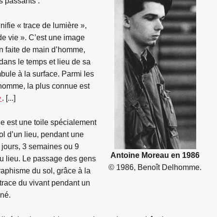
es passants :
fie « trace de lumière »,
 de vie ». C’est une image
non faite de main d’homme,
dans le temps et lieu de sa
bule à la surface. Parmi les
homme, la plus connue est
. [...]
e est une toile spécialement
ol d’un lieu, pendant une
 jours, 3 semaines ou 9
Antoine Moreau en 1986
du lieu. Le passage des gens
© 1986, Benoît Delhomme.
 graphisme du sol, grâce à la
trace du vivant pendant un
né.