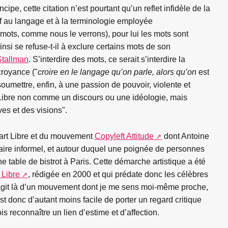
ipe, cette citation n’est pourtant qu’un reflet infidèle de la
if au langage et à la terminologie employée
 mots, comme nous le verrons), pour lui les mots sont
nsi se refuse-t-il à exclure certains mots de son
Stallman
. S’interdire des mots, ce serait s’interdire la
croyance ("
croire en le langage qu’on parle, alors qu’on
est
 soumettre, enfin, à une passion de pouvoir, violente et
le Libre non comme un discours ou une idéologie, mais
es et des visions".
 l’art Libre et du mouvement
Copyleft Attitude
dont Antoine
saire informel, et autour duquel une poignée de personnes
 table de bistrot à Paris. Cette démarche artistique a été
 Libre
, rédigée en 2000 et qui prédate donc les célèbres
s’agit là d’un mouvement dont je me sens moi-même proche,
’est donc d’autant moins facile de porter un regard critique
s reconnaître un lien d’estime et d’affection.