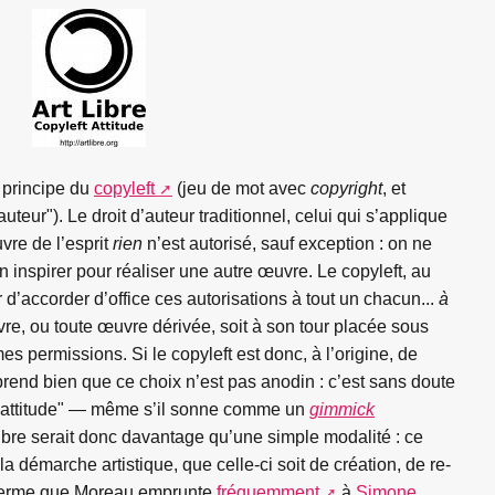
e principe du
copyleft
(jeu de mot avec
copyright
, et
teur"). Le droit d’auteur traditionnel, celui qui s’applique
vre de l’esprit
rien
n’est autorisé, sauf exception : on ne
s’en inspirer pour réaliser une autre œuvre. Le copyleft, au
 d’accorder d’office ces autorisations à tout un chacun...
à
re, ou toute œuvre dérivée, soit à son tour placée sous
es permissions. Si le copyleft est donc, à l’origine, de
rend bien que ce choix n’est pas anodin : c’est sans doute
d’"attitude" — même s’il sonne comme un
gimmick
ibre serait donc davantage qu’une simple modalité : ce
la démarche artistique, que celle-ci soit de création, de re-
terme que Moreau emprunte
fréquemment
à
Simone