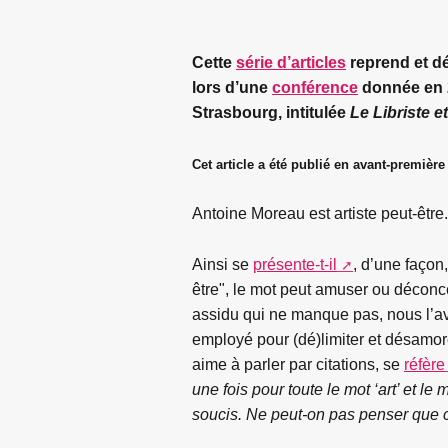
Cette
série d’articles
reprend et dé
lors d’une
conférence
donnée en 
Strasbourg, intitulée
Le Libriste e
Cet article a été publié en avant-première
Antoine Moreau est artiste peut-être.
Ainsi se
présente-t-il
, d’une façon
être", le mot peut amuser ou déconce
assidu qui ne manque pas, nous l’av
employé pour (dé)limiter et désamor
aime à parler par citations, se
réfère
une fois pour toute le mot ‘art’ et le m
soucis. Ne peut-on pas penser que c