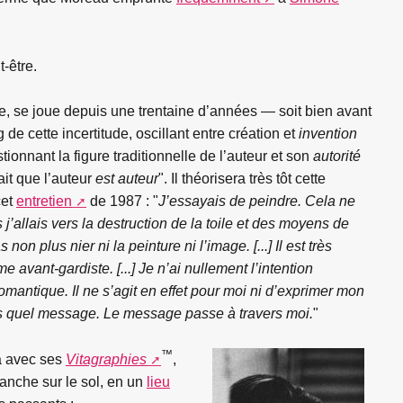
-être.
que, se joue depuis une trentaine d’années — soit bien avant
 de cette incertitude, oscillant entre création et
invention
tionnant la figure traditionnelle de l’auteur et son
autorité
ait que l’auteur
est auteur
". Il théorisera très tôt cette
cet
entretien
de 1987 : "
J’essayais de peindre. Cela ne
us j’allais vers la destruction de la toile et des moyens de
on plus nier ni la peinture ni l’image. [...] Il est très
me avant-gardiste. [...] Je n’ai nullement l’intention
romantique. Il ne s’agit en effet pour moi ni d’exprimer mon
ais quel message. Le message passe à travers moi.
"
™
a avec ses
Vitagraphies
,
lanche sur le sol, en un
lieu